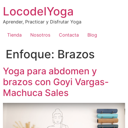
Skip
LocodelYoga
to
content
Aprender, Practicar y Disfrutar Yoga
Tienda
Nosotros
Contacta
Blog
Enfoque:
Brazos
Yoga para abdomen y
brazos con Goyi Vargas-
Machuca Sales