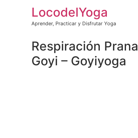
Skip
LocodelYoga
to
content
Aprender, Practicar y Disfrutar Yoga
Respiración Pran
Goyi – Goyiyoga