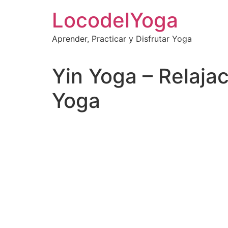
Skip
LocodelYoga
to
content
Aprender, Practicar y Disfrutar Yoga
Yin Yoga – Relaja
Yoga